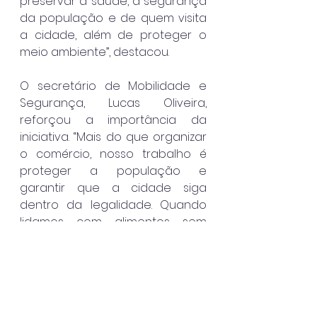
preservar a saúde, a segurança 
da população e de quem visita 
a cidade, além de proteger o 
meio ambiente”, destacou.
O secretário de Mobilidade e 
Segurança, Lucas Oliveira, 
reforçou a importância da 
iniciativa. “Mais do que organizar 
o comércio, nosso trabalho é 
proteger a população e 
garantir que a cidade siga 
dentro da legalidade. Quando 
lidamos com alimentos sem 
procedência e casos que 
envolvem crime ambiental, 
estamos tratando de riscos 
concretos. Essas operações vão 
continuar para assegurar a 