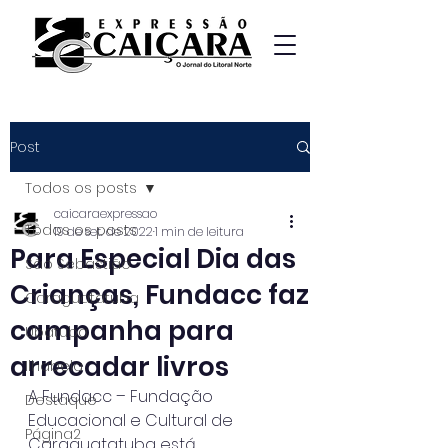
Post
Todos os posts
caicaraexpressao
Todos os posts
19 de set. de 2022
1 min de leitura
Para Especial Dia das
São Sebastião
Crianças, Fundacc faz
Caraguatatuba
campanha para
Ubatuba
arrecadar livros
Ilhabela
A Fundacc – Fundação 
Destaque
Educacional e Cultural de 
Página2
Caraguatatuba está