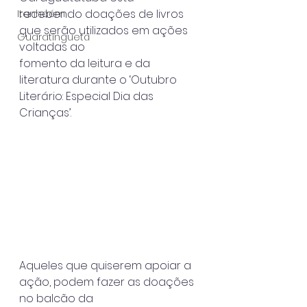
recebendo doações de livros 
Itanhaém
que serão utilizados em ações 
Guaratinguetá
voltadas ao
fomento da leitura e da 
literatura durante o ‘Outubro 
Literário: Especial Dia das
Crianças’.
Aqueles que quiserem apoiar a 
ação, podem fazer as doações 
no balcão da