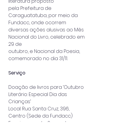
literatura proposto
pela Prefeitura de 
Caraguatatuba, por meio da 
Fundacc, onde ocorrem
diversas ações alusivas ao Mês 
Nacional do Livro, celebrado em 
29 de
outubro, e Nacional da Poesia, 
comemorado no dia 31/11.
Serviço
Doação de livros para ‘Outubro 
Literário: Especial Dia das 
Crianças’
Local: Rua Santa Cruz, 396, 
Centro (Sede da Fundacc)
Funcionamento: Segunda a 
sexta – das 9h às 17h