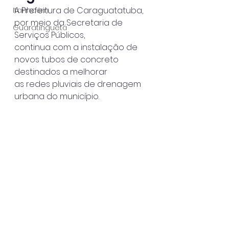
A Prefeitura de Caraguatatuba, 
Itanhaém
por meio da Secretaria de 
Guaratinguetá
Serviços Públicos,
continua com a instalação de 
novos tubos de concreto 
destinados a melhorar
as redes pluviais de drenagem 
urbana do município.