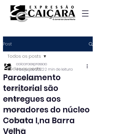
Post
Todos os posts
caicaraexpressao
Todos os posts
4 de jul. de 2022
2 min de leitura
Parcelamento
São Sebastião
territorial são
Caraguatatuba
entregues aos
Ubatuba
moradores do núcleo
Ilhabela
Cobata I,na Barra
Destaque
Velha
Página2