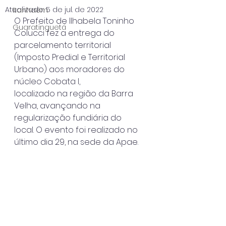
Atualizado:
5 de jul. de 2022
Itanhaém
O Prefeito de Ilhabela Toninho 
Guaratinguetá
Colucci fez a entrega do 
parcelamento territorial
(Imposto Predial e Territorial 
Urbano) aos moradores do 
núcleo Cobata I,
localizado na região da Barra 
Velha, avançando na 
regularização fundiária do
local. O evento foi realizado no 
último dia 29, na sede da Apae.