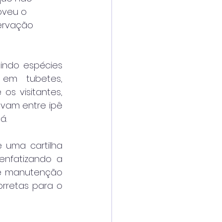
veu o 
ervação 
indo espécies 
em tubetes, 
os visitantes, 
vam entre ipê 
á.
 uma cartilha 
enfatizando a 
e manutenção 
rretas para o 