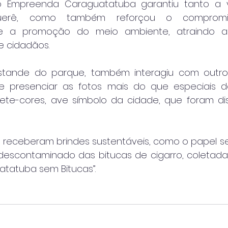
o Empreenda Caraguatatuba garantiu tanto a vis
iquerê, como também reforçou o comprom
e e a promoção do meio ambiente, atraindo a
 cidadãos.
stande do parque, também interagiu com outros
de presenciar as fotos mais do que especiais da
sete-cores, ave símbolo da cidade, que foram dist
a receberam brindes sustentáveis, como o papel se
l descontaminado das bitucas de cigarro, coletada
tatuba sem Bitucas”.