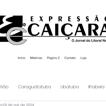
Início
Matérias
Pagina 2
Contato
Loja
tião
Caraguatatuba
Ubatuba
Ilhabela
ao
29 de out. de 2024
Guaratinguetá