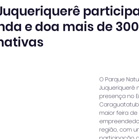
Juqueriquerê particip
da e doa mais de 300
ativas
O Parque Natur
Juqueriquerê 
presença no 
Caraguatatuba
maior feira de 
empreendedor
região, com u
participação 