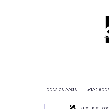
Todos os posts
São Sebas
caicaraexpress
Página2
Itanhaém