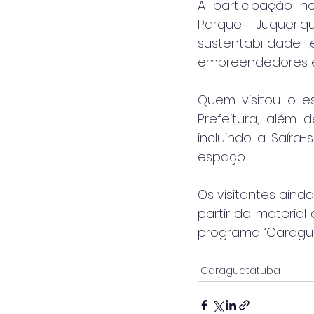
A participação n
Parque Juquer
sustentabilidad
empreendedores e
Quem visitou o e
Prefeitura, além 
incluindo a Saíra-
espaço.
Os visitantes aind
partir do materia
programa “Caragua
Caraguatatuba