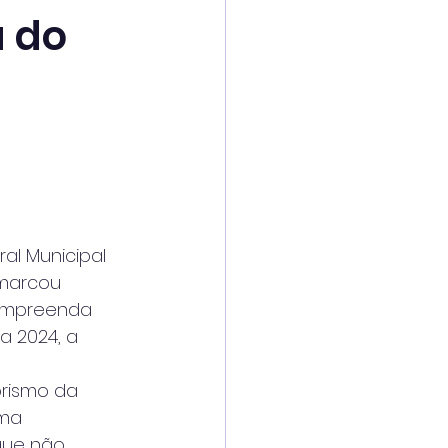
a do
al Municipal 
marcou 
Empreenda 
 2024, a 
ismo da 
ma 
que não 