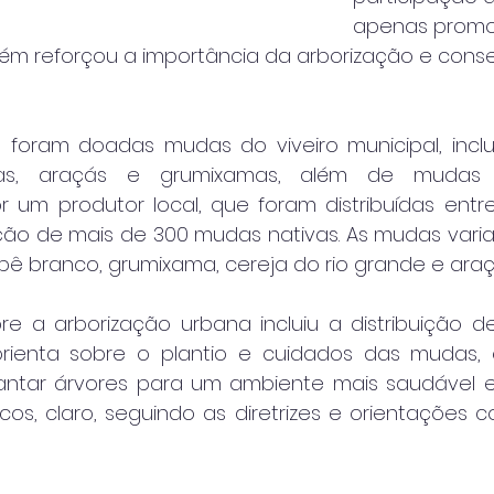
apenas promo
m reforçou a importância da arborização e cons
 foram doadas mudas do viveiro municipal, inclu
ras, araçás e grumixamas, além de mudas 
or um produtor local, que foram distribuídas entre 
ção de mais de 300 mudas nativas. As mudas varia
 ipê branco, grumixama, cereja do rio grande e araç
 a arborização urbana incluiu a distribuição de
orienta sobre o plantio e cuidados das mudas, 
lantar árvores para um ambiente mais saudável 
os, claro, seguindo as diretrizes e orientações co