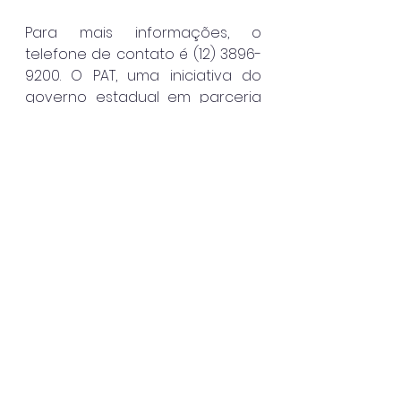
Para mais informações, o 
telefone de contato é (12) 3896-
9200. O PAT, uma iniciativa do 
governo estadual em parceria 
com os municípios, oferece 
serviços de intermediação de 
mão de obra, habilitação ao 
seguro-desemprego e emissão 
de carteira de trabalho digital.
Ilhabela
Ver tudo
Posts recentes