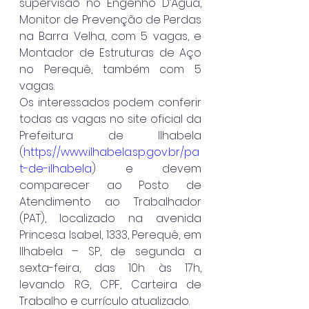
supervisão no Engenho D’Água, 
Monitor de Prevenção de Perdas 
na Barra Velha, com 5 vagas, e 
Montador de Estruturas de Aço 
no Perequê, também com 5 
vagas.
Os interessados podem conferir 
todas as vagas no site oficial da 
Prefeitura de Ilhabela 
(
https://www.ilhabela.sp.gov.br/pa
t-de-ilhabela
) e devem 
comparecer ao Posto de 
Atendimento ao Trabalhador 
(PAT), localizado na avenida 
Princesa Isabel, 1333, Perequê, em 
Ilhabela – SP, de segunda a 
sexta-feira, das 10h às 17h, 
levando RG, CPF, Carteira de 
Trabalho e currículo atualizado.