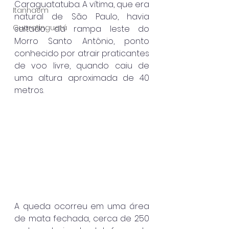
Caraguatatuba. A vítima, que era 
Itanhaém
natural de São Paulo, havia 
Guaratinguetá
saltado da rampa leste do 
Morro Santo Antônio, ponto 
conhecido por atrair praticantes 
de voo livre, quando caiu de 
uma altura aproximada de 40 
metros.
A queda ocorreu em uma área 
de mata fechada, cerca de 250 