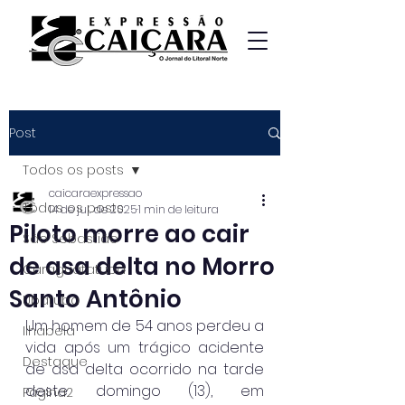
Post
Todos os posts
caicaraexpressao
Todos os posts
14 de jul. de 2025
1 min de leitura
Piloto morre ao cair
São Sebastião
de asa delta no Morro
Caraguatatuba
Santo Antônio
Ubatuba
Um homem de 54 anos perdeu a 
Ilhabela
vida após um trágico acidente 
Destaque
de asa delta ocorrido na tarde 
deste domingo (13), em 
Página2