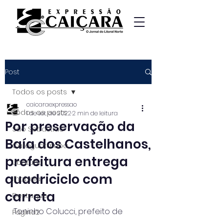
Post
Todos os posts
caicaraexpressao
Todos os posts
1 de set. de 2022
2 min de leitura
Por preservação da
São Sebastião
Baía dos Castelhanos,
Caraguatatuba
prefeitura entrega
Ubatuba
quadriciclo com
Ilhabela
carreta
Destaque
Toninho Colucci, prefeito de 
Página2