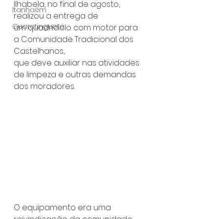
Ilhabela, no final de agosto, 
Itanhaém
realizou a entrega de
Guaratinguetá
um quadriciclo com motor para 
a Comunidade Tradicional dos 
Castelhanos,
que deve auxiliar nas atividades 
de limpeza e outras demandas 
dos moradores.
O equipamento era uma 