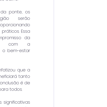
a ponte, os 
ião serão 
orcionando 
práticos. Essa 
promisso da 
pal com a 
m o bem-estar 
fatizou que a 
ficiará tanto 
onclusão é de 
para todos.
ignificativas 