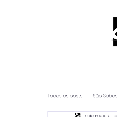
Todos os posts
São Sebas
caicaraexpress
Página2
Itanhaém