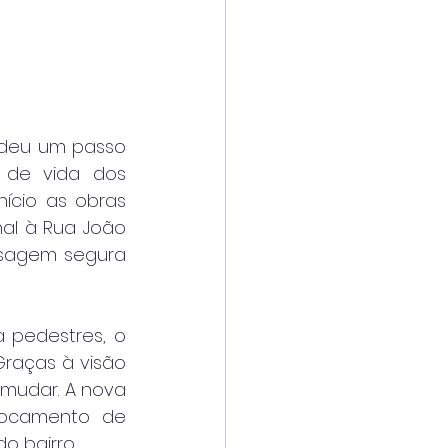
 deu um passo 
 de vida dos 
ício as obras 
al à Rua João 
sagem segura 
pedestres, o 
Graças à visão 
 mudar. A nova 
locamento de 
o bairro.