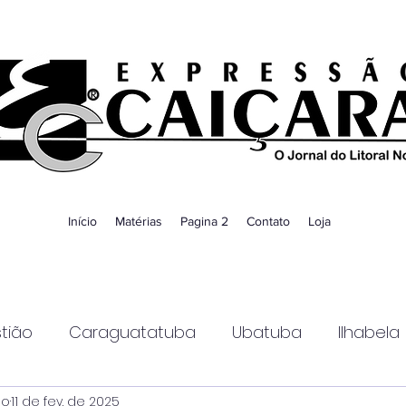
Início
Matérias
Pagina 2
Contato
Loja
tião
Caraguatatuba
Ubatuba
Ilhabela
ao
11 de fev. de 2025
Guaratinguetá