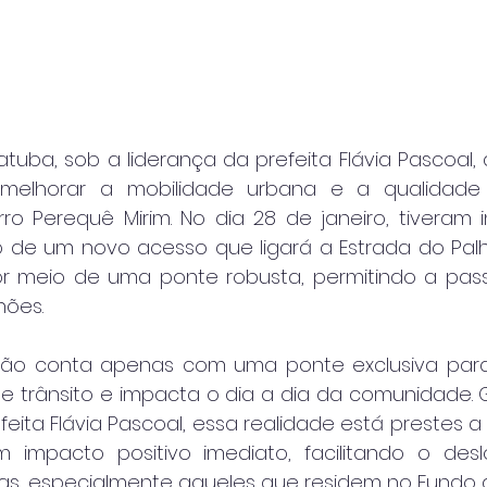
atuba, sob a liderança da prefeita Flávia Pascoal,
 melhorar a mobilidade urbana e a qualidade
o Perequê Mirim. No dia 28 de janeiro, tiveram in
 de um novo acesso que ligará a Estrada do Palh
or meio de uma ponte robusta, permitindo a pas
hões.
ião conta apenas com uma ponte exclusiva para 
 de trânsito e impacta o dia a dia da comunidade. 
feita Flávia Pascoal, essa realidade está prestes a
m impacto positivo imediato, facilitando o des
as, especialmente aqueles que residem no Fundo d