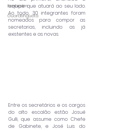
equipe que atuará ao seu lado. 
Itanhaém
Ao todo, 30 integrantes foram 
Guaratinguetá
nomeados para compor as 
secretarias, incluindo as já 
existentes e as novas.
Entre os secretários e os cargos 
do alto escalão estão Josué 
Gulli, que assume como Chefe 
de Gabinete, e José Luis do 