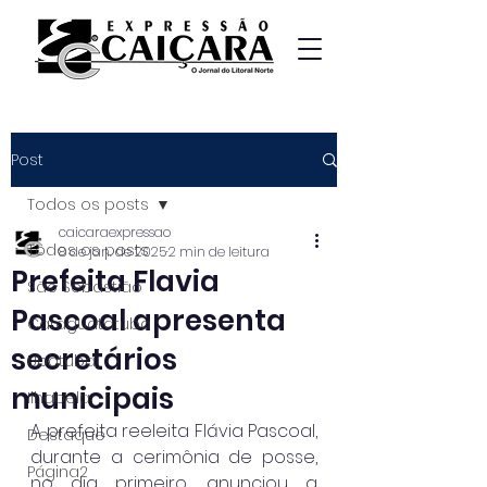
Post
Todos os posts
caicaraexpressao
Todos os posts
8 de jan. de 2025
2 min de leitura
Prefeita Flavia
São Sebastião
Pascoal apresenta
Caraguatatuba
secretários
Ubatuba
municipais
Ilhabela
A prefeita reeleita Flávia Pascoal, 
Destaque
durante a cerimônia de posse, 
Página2
no dia primeiro, anunciou a 