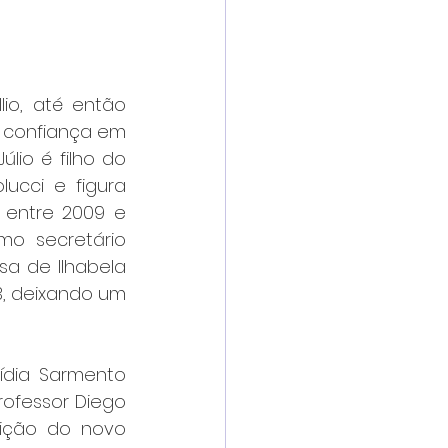
io, até então 
a confiança em 
úlio é filho do 
ucci e figura 
 entre 2009 e 
o secretário 
 de Ilhabela 
3, deixando um 
dia Sarmento 
ofessor Diego 
ição do novo 