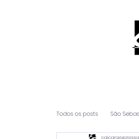
Todos os posts
São Sebas
caicaraexpress
Página2
Itanhaém