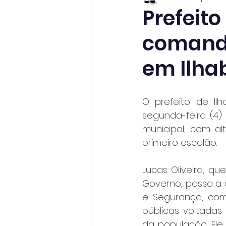
Prefeit
comando
em Ilha
O prefeito de Ilh
segunda-feira (4)
municipal, com al
primeiro escalão.
Lucas Oliveira, q
Governo, passa a 
e Segurança, com 
públicas voltadas
da população. Ele 