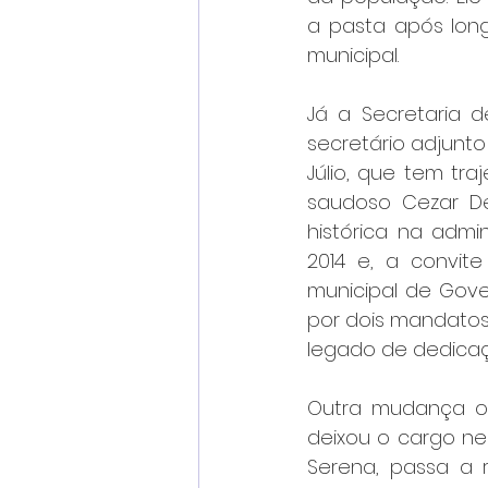
a pasta após long
municipal.
Já a Secretaria d
secretário adjunto
Júlio, que tem traj
saudoso Cezar De 
histórica na admi
2014 e, a convit
municipal de Gov
por dois mandatos,
legado de dedicaç
Outra mudança oco
deixou o cargo nes
Serena, passa a 