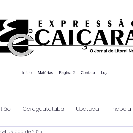
Início
Matérias
Pagina 2
Contato
Loja
tião
Caraguatatuba
Ubatuba
Ilhabela
ao
4 de ago. de 2025
Guaratinguetá