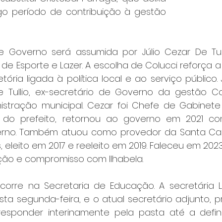
o período de contribuição à gestão 
e Governo será assumida por Júlio Cezar De Tull
 de Esporte e Lazer. A escolha de Colucci reforça 
etória ligada à política local e ao serviço público. J
Tullio, ex-secretário de Governo da gestão Col
nistração municipal. Cezar foi Chefe de Gabinete
e do prefeito, retornou ao governo em 2021 com
erno. Também atuou como provedor da Santa Casa
 eleito em 2017 e reeleito em 2019. Faleceu em 202
ão e compromisso com Ilhabela.
rre na Secretaria de Educação. A secretária Lí
ta segunda-feira, e o atual secretário adjunto, pr
responder interinamente pela pasta até a defin