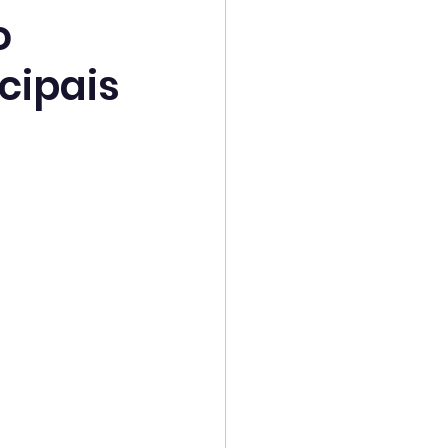
o
cipais