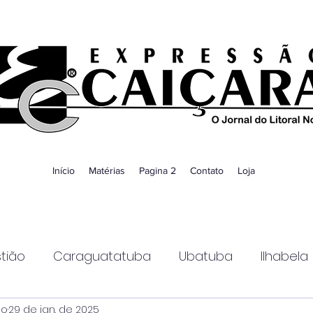
Início
Matérias
Pagina 2
Contato
Loja
tião
Caraguatatuba
Ubatuba
Ilhabela
ao
29 de jan. de 2025
Guaratinguetá