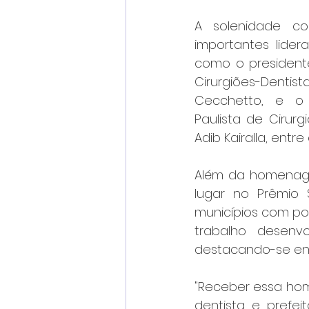
A solenidade c
importantes lider
como o presidente
Cirurgiões-Denti
Cecchetto, e o 
Paulista de Cirurg
Adib Kairalla, entr
Além da homenagem
lugar no Prêmio 
municípios com pop
trabalho desenv
destacando-se ent
"Receber essa hom
dentista e prefei