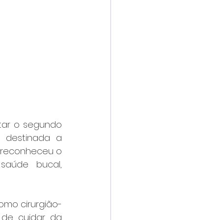
tar o segundo 
 destinada a 
 reconheceu o 
aúde bucal, 
omo cirurgião-
de cuidar da 