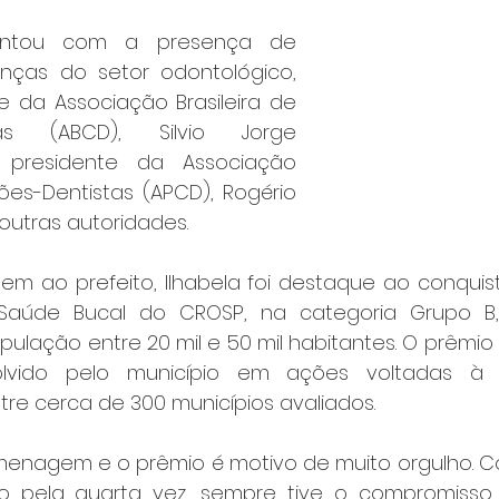
ontou com a presença de 
anças do setor odontológico, 
 da Associação Brasileira de 
stas (ABCD), Silvio Jorge 
presidente da Associação 
iões-Dentistas (APCD), Rogério 
e outras autoridades.
 ao prefeito, Ilhabela foi destaque ao conquis
Saúde Bucal do CROSP, na categoria Grupo B,
ulação entre 20 mil e 50 mil habitantes. O prêmio
olvido pelo município em ações voltadas à s
re cerca de 300 municípios avaliados.
enagem e o prêmio é motivo de muito orgulho. C
to pela quarta vez, sempre tive o compromisso 