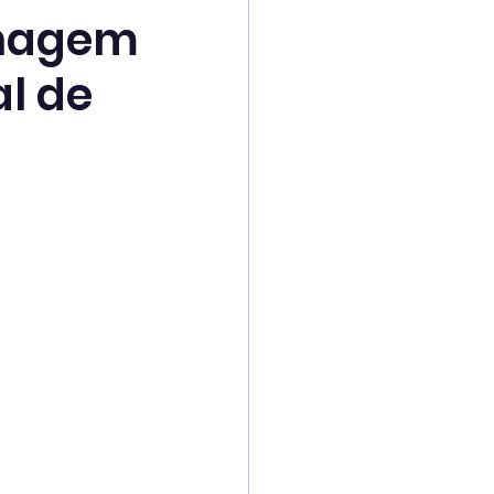
enagem
l de