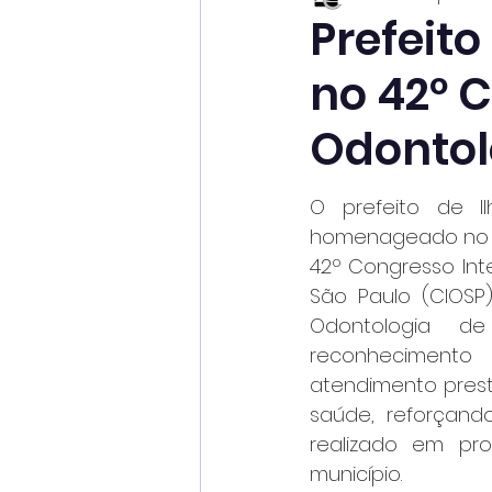
Prefeit
no 42º 
Odontol
O prefeito de Ilh
homenageado no úl
42º Congresso Int
São Paulo (CIOSP)
Odontologia d
reconheciment
atendimento pres
saúde, reforçand
realizado em pro
município.