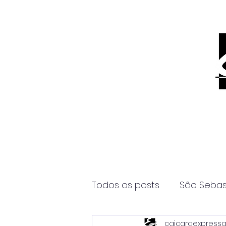
Todos os posts
São Sebas
caicaraexpress
Página2
Itanhaém