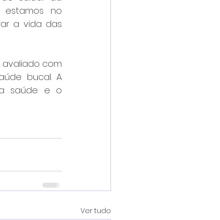
 estamos no 
r a vida das 
 avaliado com 
úde bucal. A 
a saúde e o 
Ver tudo