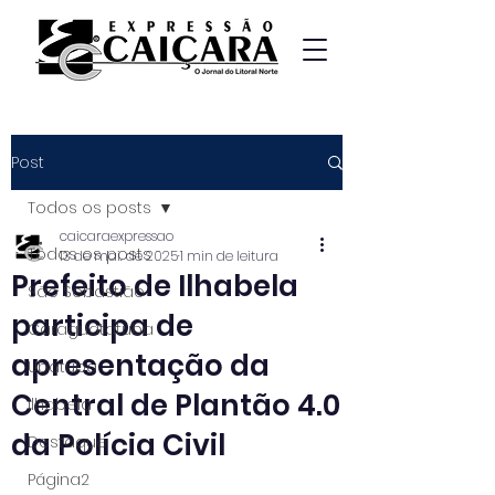
Post
Todos os posts
caicaraexpressao
Todos os posts
13 de mai. de 2025
1 min de leitura
Prefeito de Ilhabela
São Sebastião
participa de
Caraguatatuba
apresentação da
Ubatuba
Central de Plantão 4.0
Ilhabela
da Polícia Civil
Destaque
Página2