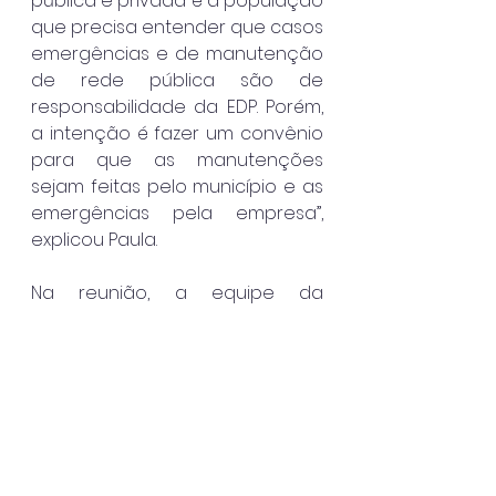
pública e privada é a população 
que precisa entender que casos 
emergências e de manutenção 
de rede pública são de 
responsabilidade da EDP. Porém, 
a intenção é fazer um convênio 
para que as manutenções 
sejam feitas pelo município e as 
emergências pela empresa”, 
explicou Paula.
Na reunião, a equipe da 
prefeitura foi representada por 
diversos membros, incluindo o 
secretário de Obras, Luis 
Eduardo Araújo; o secretário de 
Serviços Públicos, Gelson Aniceto 
de Souza, o Tota, e o secretário 
de Urbanismo, Leandro 