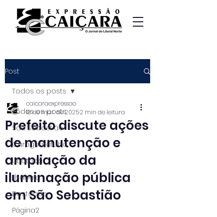
Post
Todos os posts
caicaraexpressao
Todos os posts
18 de mar. de 2025
2 min de leitura
Prefeito discute ações
São Sebastião
de manutenção e
Caraguatatuba
ampliação da
Ubatuba
iluminação pública
Ilhabela
em São Sebastião
Destaque
Página2