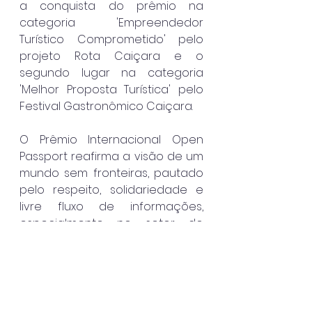
a conquista do prêmio na 
categoria 'Empreendedor 
Turístico Comprometido' pelo 
projeto Rota Caiçara e o 
segundo lugar na categoria 
'Melhor Proposta Turística' pelo 
Festival Gastronômico Caiçara.
O Prêmio Internacional Open 
Passport reafirma a visão de um 
mundo sem fronteiras, pautado 
pelo respeito, solidariedade e 
livre fluxo de informações, 
especialmente no setor do 
turismo. A indicação do prefeito 
Felipe Augusto e as indicações 
nas diversas categorias 
solidificam São Sebastião como 
um polo de inovação e 