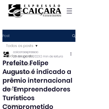
Post
Todos os posts
caicaraexpressao
Todos os posts
23 de ago. de 2023
2 min de leitura
Prefeito Felipe
São Sebastião
Augusto é indicado a
Caraguatatuba
prêmio internacional
Ubatuba
de ‘Empreendedores
Ilhabela
Turísticos
Destaque
Comprometido
Página2