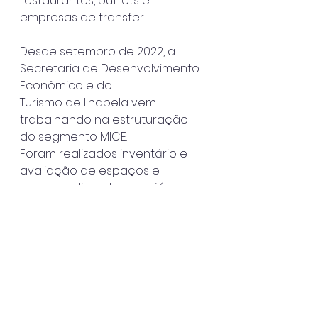
restaurantes, buffets e 
empresas de transfer.
Desde setembro de 2022, a 
Secretaria de Desenvolvimento 
Econômico e do
Turismo de Ilhabela vem 
trabalhando na estruturação 
do segmento MICE.
Foram realizados inventário e 
avaliação de espaços e 
empreendimentos que já
atuam ou têm potencial para 
atender o setor. Além disso, 
foram promovidos
três workshops voltados para o 
trade do turismo local, com o 
objetivo de
qualificar as empresas.