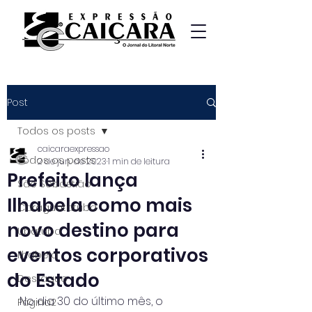
Post
Todos os posts
caicaraexpressao
Todos os posts
2 de jun. de 2023
1 min de leitura
Prefeito lança
São Sebastião
Ilhabela como mais
Caraguatatuba
novo destino para
Ubatuba
eventos corporativos
Ilhabela
do Estado
Destaque
No dia 30 do último mês, o 
Página2