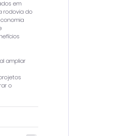
hados em
a rodovia do
 economia
e
nefícios
al ampliar
projetos
rar o