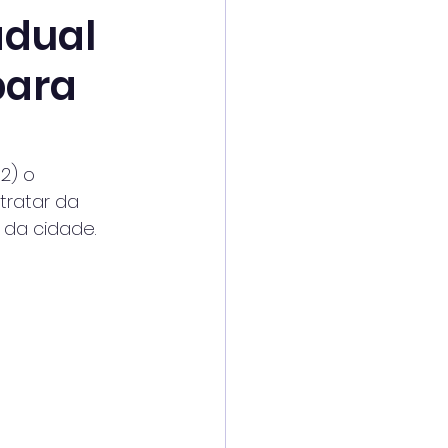
adual
para
2) o
 tratar da
da cidade. 