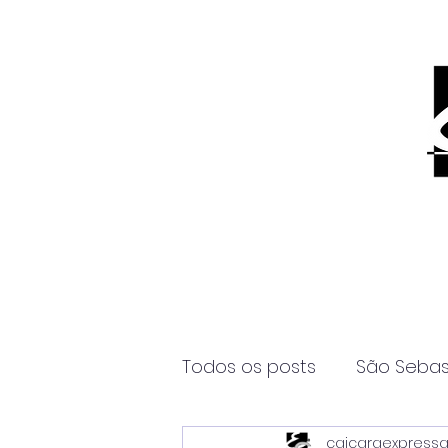
Todos os posts
São Sebas
caicaraexpress
Página2
Itanhaém