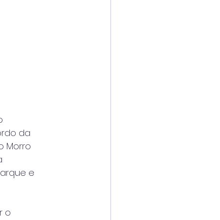
o
ordo da
o Morro
a
barque e
r o