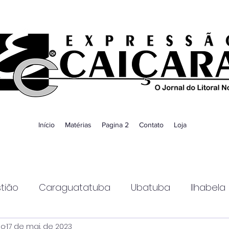
Início
Matérias
Pagina 2
Contato
Loja
tião
Caraguatatuba
Ubatuba
Ilhabela
ao
17 de mai. de 2023
Guaratinguetá