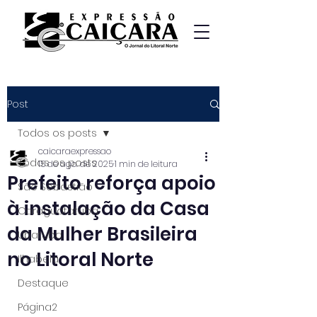
Post
Todos os posts
caicaraexpressao
Todos os posts
15 de ago. de 2025
1 min de leitura
Prefeito reforça apoio
São Sebastião
à instalação da Casa
Caraguatatuba
da Mulher Brasileira
Ubatuba
no Litoral Norte
Ilhabela
Destaque
Página2