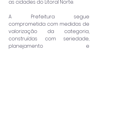
as cidades do Litoral Norte.
A Prefeitura segue 
comprometida com medidas de 
valorização da categoria, 
construídas com seriedade, 
planejamento e 
responsabilidade fiscal, sem 
promessas impossíveis, mas com 
ações concretas que 
reconhecem o papel essencial 
dos servidores públicos.
São Sebastião
Destaque