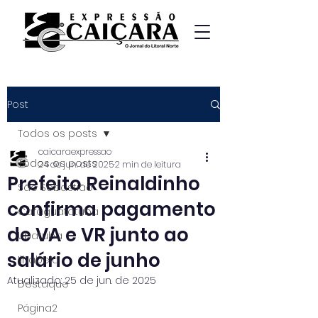
Post
Todos os posts
caicaraexpressao
Todos os posts
24 de jun. de 2025
2 min de leitura
Prefeito Reinaldinho
São Sebastião
confirma pagamento
Caraguatatuba
de VA e VR junto ao
Ubatuba
salário de junho
Ilhabela
Atualizado:
25 de jun. de 2025
Destaque
Página2