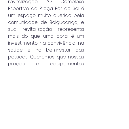
revitalização. “O Complexo 
Esportivo da Praça Pôr do Sol é 
um espaço muito querido pela 
comunidade de Boiçucanga, e 
sua revitalização representa 
mais do que uma obra, é um 
investimento na convivência, na 
saúde e no bem-estar das 
pessoas. Queremos que nossas 
praças e equipamentos 
esportivos sejam locais seguros, 
acessíveis e cheios de vida, 
onde crianças, jovens e famílias 
possam se reunir, praticar 
esportes e aproveitar o que a 
cidade tem de melhor”, concluiu 
o prefeito.
São Sebastião