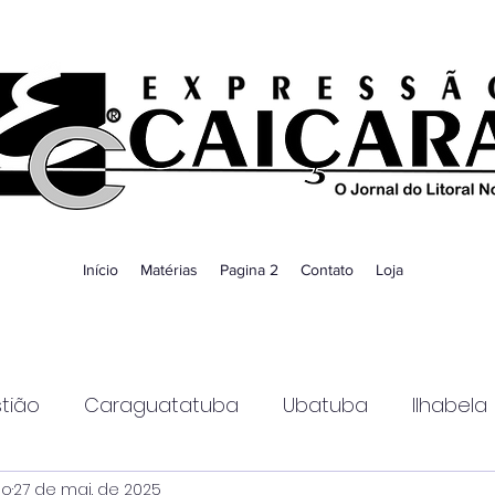
Início
Matérias
Pagina 2
Contato
Loja
tião
Caraguatatuba
Ubatuba
Ilhabela
ao
27 de mai. de 2025
Guaratinguetá