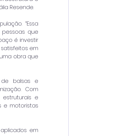
tália Resende.
lação. “Essa 
 pessoas que 
aço é investir 
atisfeitos em 
 uma obra que 
 de balsas e 
ização. Com 
estruturais e 
 e motoristas 
aplicados em 