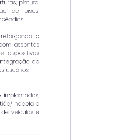
uras; pintura; 
ão de pisos; 
cêndios.
reforçando o 
com assentos 
dispositivos 
ntegração ao 
 usuários.
 implantadas, 
ão/Ilhabela e 
de veículos e 