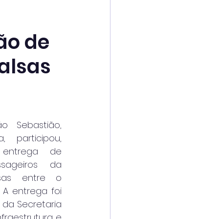
ão de
alsas
 Sebastião, 
, participou, 
entrega de 
ageiros da 
sas entre o 
 A entrega foi 
 da Secretaria 
fraestrutura e 