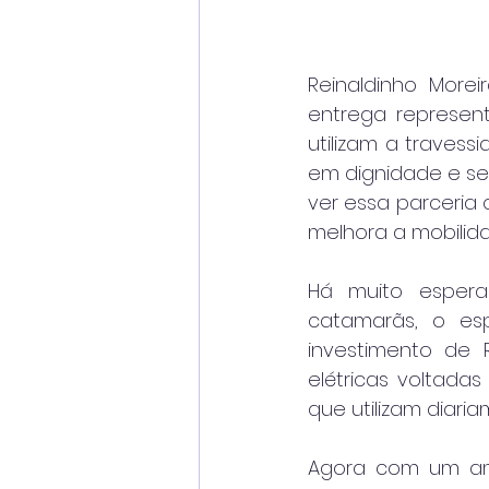
Reinaldinho More
entrega represen
utilizam a travess
em dignidade e seg
ver essa parceria
melhora a mobilida
Há muito espera
catamarãs, o es
investimento de R
elétricas voltadas
que utilizam diari
Agora com um amb