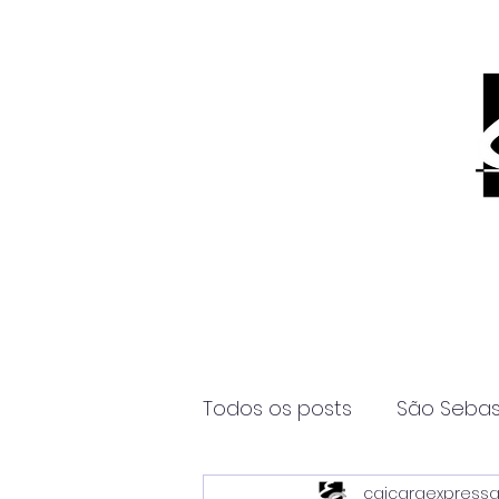
Todos os posts
São Sebas
caicaraexpress
Página2
Itanhaém