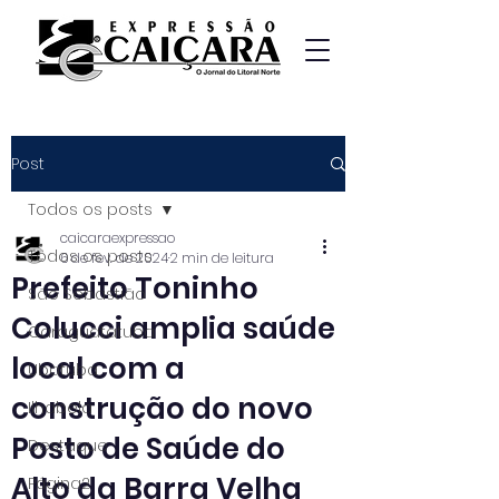
Post
Todos os posts
caicaraexpressao
Todos os posts
6 de fev. de 2024
2 min de leitura
Prefeito Toninho
São Sebastião
Colucci amplia saúde
Caraguatatuba
local com a
Ubatuba
construção do novo
Ilhabela
Posto de Saúde do
Destaque
Alto da Barra Velha
Página2