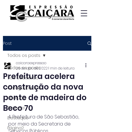
Post
Todos os posts
caicaraexpressao
Todos os posts
26 de abr. de 2022
1 min de leitura
Prefeitura acelera
São Sebastião
construção da nova
Caraguatatuba
ponte de madeira do
Ubatuba
Beco 70
Ilhabela
A Prefeitura de São Sebastião, 
Destaque
por meio da Secretaria de 
Página2
Serviços Públicos