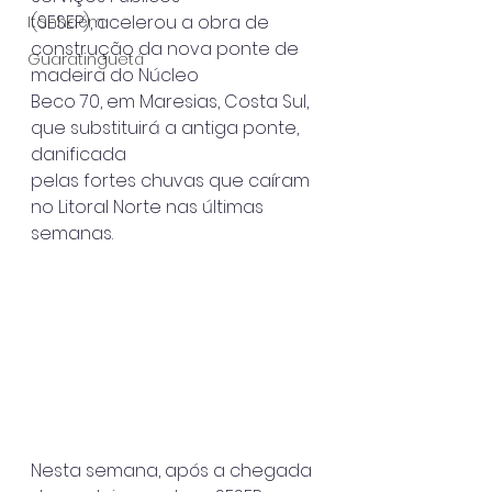
(SESEP), acelerou a obra de 
Itanhaém
construção da nova ponte de 
Guaratinguetá
madeira do Núcleo
Beco 70, em Maresias, Costa Sul, 
que substituirá a antiga ponte, 
danificada
pelas fortes chuvas que caíram 
no Litoral Norte nas últimas 
semanas.
Nesta semana, após a chegada 