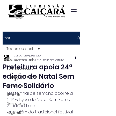
Post
Todos os posts
caicaraexpressao
Todos os posts
14 de dez. de 2022
1 min de leitura
Prefeitura apoia 24ª
São Sebastião
edição do Natal Sem
Caraguatatuba
Fome Solidário
Ubatuba
Neste final de semana ocorre a 
Ilhabela
24ª Edição do Natal Sem Fome 
Destaque
Solidário. Esse
ano, além do tradicional festival 
Página2