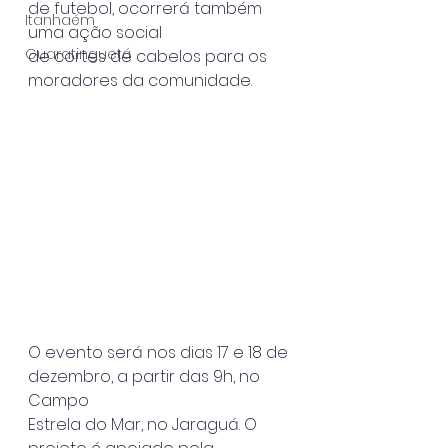
de futebol, ocorrerá também 
Itanhaém
uma ação social
Guaratinguetá
de cortes de cabelos para os 
moradores da comunidade.
O evento será nos dias 17 e 18 de 
dezembro, a partir das 9h, no 
Campo
Estrela do Mar, no Jaraguá. O 