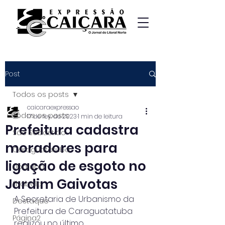
Post
Todos os posts
caicaraexpressao
Todos os posts
17 de fev. de 2023
1 min de leitura
Prefeitura cadastra
São Sebastião
moradores para
Caraguatatuba
ligação de esgoto no
Ubatuba
Jardim Gaivotas
Ilhabela
A Secretaria de Urbanismo da 
Destaque
Prefeitura de Caraguatatuba 
Página2
realizou no último