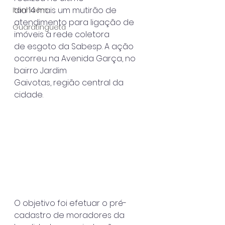
dia 14 mais um mutirão de 
Itanhaém
atendimento para ligação de 
Guaratinguetá
imóveis à rede coletora
de esgoto da Sabesp. A ação 
ocorreu na Avenida Garça, no 
bairro Jardim
Gaivotas, região central da 
cidade.
O objetivo foi efetuar o pré-
cadastro de moradores da 