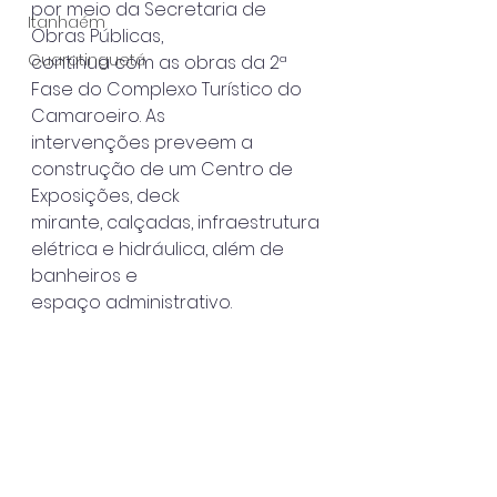
por meio da Secretaria de 
Itanhaém
Obras Públicas,
Guaratinguetá
continua com as obras da 2ª 
Fase do Complexo Turístico do 
Camaroeiro. As
intervenções preveem a 
construção de um Centro de 
Exposições, deck
mirante, calçadas, infraestrutura 
elétrica e hidráulica, além de 
banheiros e
espaço administrativo.