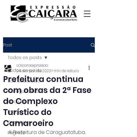
Post
Todos os posts
caicaraexpressao
Todos os posts
24 de mar. de 2023
1 min de leitura
Prefeitura continua
São Sebastião
com obras da 2ª Fase
Caraguatatuba
do Complexo
Ubatuba
Turístico do
Ilhabela
Camaroeiro
Destaque
A Prefeitura de Caraguatatuba, 
Página2