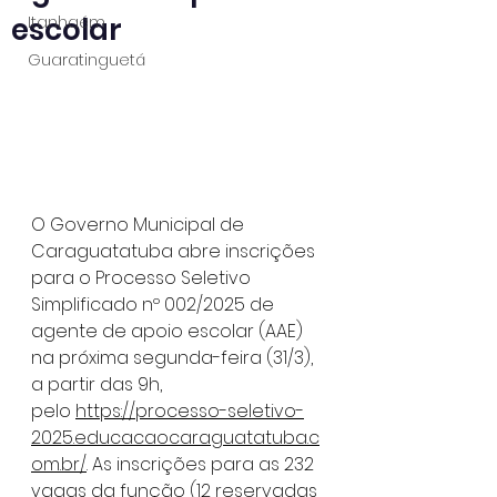
escolar
Itanhaém
Guaratinguetá
O Governo Municipal de 
Caraguatatuba abre inscrições 
para o Processo Seletivo 
Simplificado nº 002/2025 de 
agente de apoio escolar (AAE) 
na próxima segunda-feira (31/3), 
a partir das 9h, 
pelo 
https://processo-seletivo-
2025.educacaocaraguatatuba.c
om.br/
. As inscrições para as 232 
vagas da função (12 reservadas 