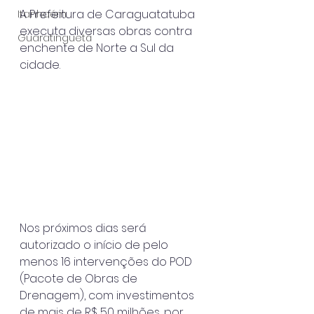
A Prefeitura de Caraguatatuba 
Itanhaém
executa diversas obras contra 
Guaratinguetá
enchente de Norte a Sul da 
cidade.
Nos próximos dias será 
autorizado o início de pelo 
menos 16 intervenções do POD 
(Pacote de Obras de 
Drenagem), com investimentos 
de mais de R$ 50 milhões, por 