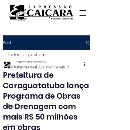
Post
Todos os posts
caicaraexpressao
Todos os posts
6 de fev. de 2024
1 min de leitura
Prefeitura de
São Sebastião
Caraguatatuba lança
Caraguatatuba
Programa de Obras
Ubatuba
de Drenagem com
Ilhabela
mais R$ 50 milhões
Destaque
em obras
Página2