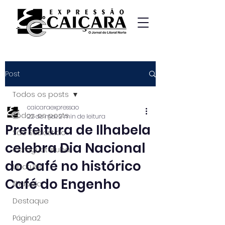
Post
Todos os posts
caicaraexpressao
Todos os posts
22 de mai.
2 min de leitura
Prefeitura de Ilhabela
São Sebastião
celebra Dia Nacional
Caraguatatuba
do Café no histórico
Ubatuba
Café do Engenho
Ilhabela
Destaque
Página2