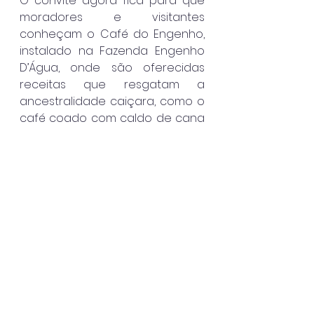
O convite agora fica para que 
moradores e visitantes 
conheçam o Café do Engenho, 
instalado na Fazenda Engenho 
D’Água, onde são oferecidas 
receitas que resgatam a 
ancestralidade caiçara, como o 
café coado com caldo de cana 
e o café com licor de palmeira 
juçara. O espaço funciona no 
complexo histórico localizado na 
Avenida Pedro Paula de Moraes, 
nº 1.401, bairro Engenho D’Água.
Ilhabela
Destaque