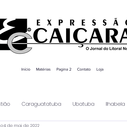
Início
Matérias
Pagina 2
Contato
Loja
tião
Caraguatatuba
Ubatuba
Ilhabela
ao
4 de mai. de 2022
Guaratinguetá