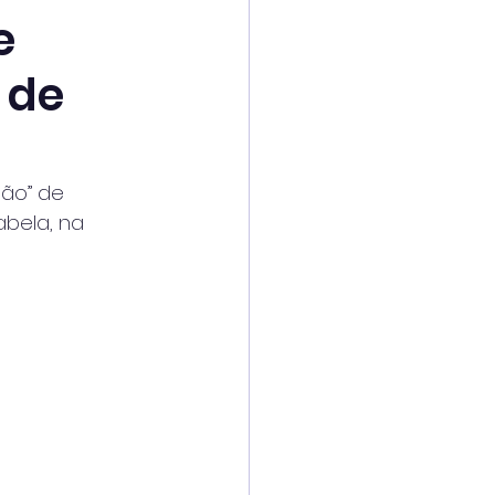
e
 de
ção” de
abela, na