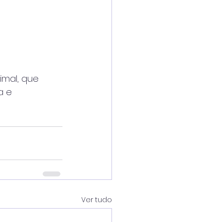
imal, que
a e
Ver tudo