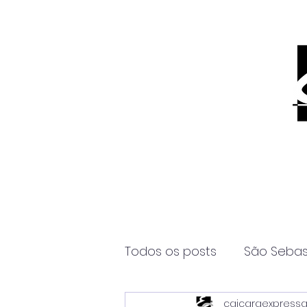
Todos os posts
São Sebas
caicaraexpress
Página2
Itanhaém