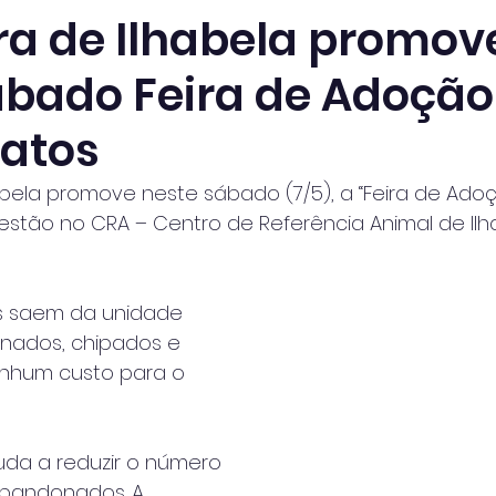
ura de Ilhabela promov
ábado Feira de Adoção
gatos
habela promove neste sábado (7/5), a “Feira de Ado
stão no CRA – Centro de Referência Animal de Ilh
s saem da unidade 
inados, chipados e
nhum custo para o 
uda a reduzir o número 
abandonados. A