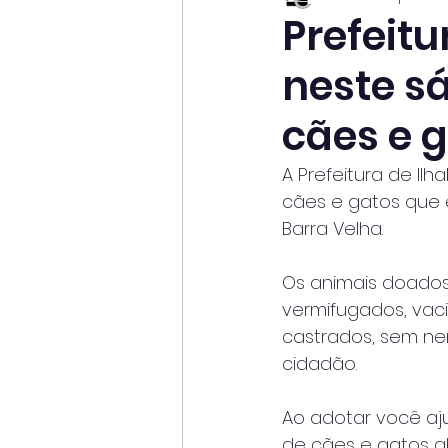
Prefeit
neste s
cães e 
A Prefeitura de Il
cães e gatos que e
Barra Velha.
Os animais doado
vermifugados, vac
castrados, sem ne
cidadão.
Ao adotar você aj
de cães e gatos 