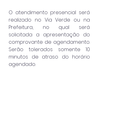
O atendimento presencial será 
realizado no Via Verde ou na 
Prefeitura, no qual será 
solicitada a apresentação do 
comprovante de agendamento. 
Serão tolerados somente 10 
minutos de atraso do horário 
agendado.
Confira o passo a passo do 
agendamento clic
ando aqui 
(
https://www.facebook.com/Prefe
ituraIlhabela/videos/3823896606
35253
).
Ilhabela