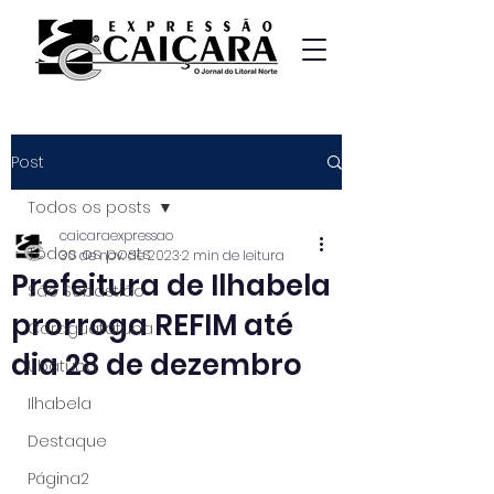
Post
Todos os posts
caicaraexpressao
Todos os posts
30 de nov. de 2023
2 min de leitura
Prefeitura de Ilhabela
São Sebastião
prorroga REFIM até
Caraguatatuba
dia 28 de dezembro
Ubatuba
Ilhabela
Destaque
Página2