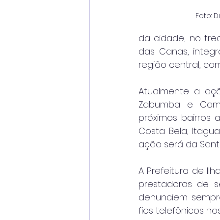
Foto: 
da cidade, no trec
das Canas, integra
região central, co
Atualmente a ação
Zabumba e Camar
próximos bairros 
Costa Bela, Itagu
ação será da Santa
A Prefeitura de Il
prestadoras de s
denunciem sempre 
fios telefônicos no