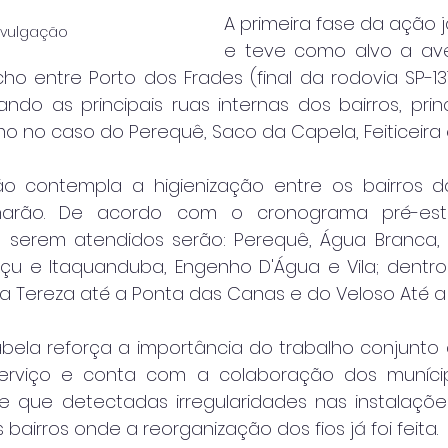
A primeira fase da ação já
Divulgação
e teve como alvo a aven
ho entre Porto dos Frades (final da rodovia SP-131
ndo as principais ruas internas dos bairros, prin
mo no caso do Perequê, Saco da Capela, Feiticeira 
 contempla a higienização entre os bairros da 
ão. De acordo com o cronograma pré-estab
a serem atendidos serão: Perequê, Água Branca, C
açu e Itaquanduba, Engenho D'Água e Vila; dentro 
 Tereza até a Ponta das Canas e do Veloso Até a 
habela reforça a importância do trabalho conjunto
erviço e conta com a colaboração dos muníci
que detectadas irregularidades nas instalações
s bairros onde a reorganização dos fios já foi feita.