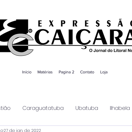
Início
Matérias
Pagina 2
Contato
Loja
tião
Caraguatatuba
Ubatuba
Ilhabela
ao
27 de jan. de 2022
Guaratinguetá