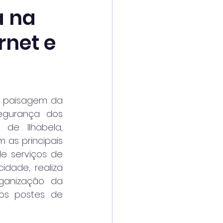
a na
rnet e
a paisagem da 
egurança dos 
 de Ilhabela, 
as principais 
 serviços de 
idade, realiza 
ganização da 
os postes de 