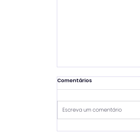
Comentários
Escreva um comentário
Gestão Toninho Colucci
coloca Ilhabela na