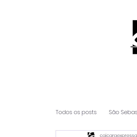
Todos os posts
São Sebas
caicaraexpress
Página2
Itanhaém