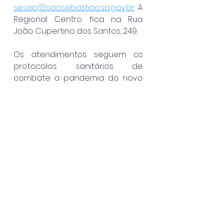
sesep@saosebastiao.sp.gov.br
. A 
Regional Centro fica na Rua 
João Cupertino dos Santos, 249.
Os atendimentos seguem os 
protocolos sanitários de 
combate a pandemia do novo 
coronavírus (Covid-19) e suas 
variantes, uso obrigatório de 
máscara, utilização de álcool em 
gel 70% e distanciamento social, 
de segunda a sexta-feira das 
07h às 17h.
São Sebastião