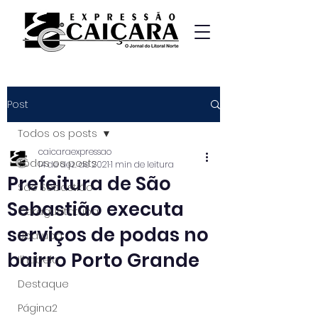
Post
Todos os posts
caicaraexpressao
Todos os posts
14 de dez. de 2021
1 min de leitura
Prefeitura de São
São Sebastião
Sebastião executa
Caraguatatuba
serviços de podas no
Ubatuba
bairro Porto Grande
Ilhabela
Destaque
Página2