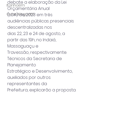
debate a elaboração da Lei 
Itanhaém
Orçamentária Anual
Guaratinguetá
(LOA) de 2023 em três 
audiências públicas presenciais 
descentralizadas nos
dias 22, 23 e 24 de agosto, a 
partir das 19h, no Indaiá, 
Massaguaçu e
Travessão, respectivamente. 
Técnicos da Secretaria de 
Planejamento
Estratégico e Desenvolvimento, 
auxiliados por outros 
representantes da
Prefeitura, explicarão a proposta.