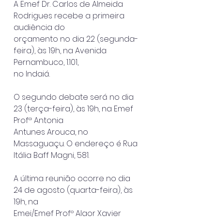
A Emef Dr. Carlos de Almeida 
Rodrigues recebe a primeira 
audiência do
orçamento no dia 22 (segunda-
feira), às 19h, na Avenida 
Pernambuco, 1.101,
no Indaiá.
O segundo debate será no dia 
23 (terça-feira), às 19h, na Emef 
Profª Antonia
Antunes Arouca, no 
Massaguaçu. O endereço é Rua 
Itália Baff Magni, 581.
A última reunião ocorre no dia 
24 de agosto (quarta-feira), às 
19h, na
Emei/Emef Profº Alaor Xavier 