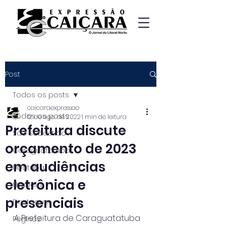
Post
Todos os posts
caicaraexpressao
Todos os posts
12 de ago. de 2022
1 min de leitura
Prefeitura discute
São Sebastião
orçamento de 2023
Caraguatatuba
em audiências
Ubatuba
eletrônica e
Ilhabela
presenciais
Destaque
A Prefeitura de Caraguatatuba 
Página2