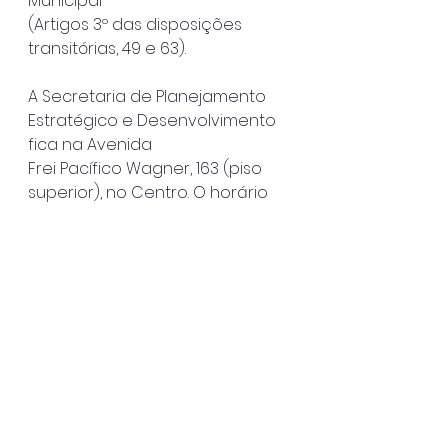
Municipal
(Artigos 3º das disposições 
transitórias, 49 e 63).
A Secretaria de Planejamento 
Estratégico e Desenvolvimento 
fica na Avenida
Frei Pacífico Wagner, 163 (piso 
superior), no Centro. O horário 
de atendimento
ao público é das 8h30 às 16h30. 
Mais informações também 
podem ser obtidas
pelo e-
mail orcamento@caraguatatub
a.sp.gov.br.
Caraguatatuba