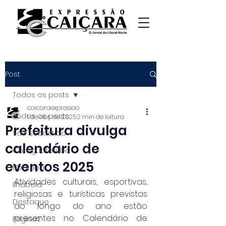
Post
Todos os posts
caicaraexpressao
Todos os posts
1 de abr. de 2025
2 min de leitura
Prefeitura divulga
São Sebastião
calendário de
Caraguatatuba
eventos 2025
Ubatuba
Atividades culturais, esportivas, 
Ilhabela
religiosas e turísticas previstas 
Destaque
ao longo do ano estão 
presentes no Calendário de 
Página2