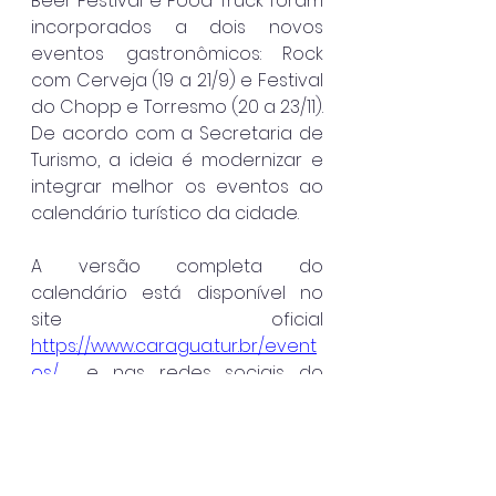
Beer Festival e Food Truck foram 
incorporados a dois novos 
eventos gastronômicos: Rock 
com Cerveja (19 a 21/9) e Festival 
do Chopp e Torresmo (20 a 23/11). 
De acordo com a Secretaria de 
Turismo, a ideia é modernizar e 
integrar melhor os eventos ao 
calendário turístico da cidade.
A versão completa do 
calendário está disponível no 
site oficial 
https://www.caragua.tur.br/event
os/
  e nas redes sociais do 
governo municipal.
Caraguatatuba