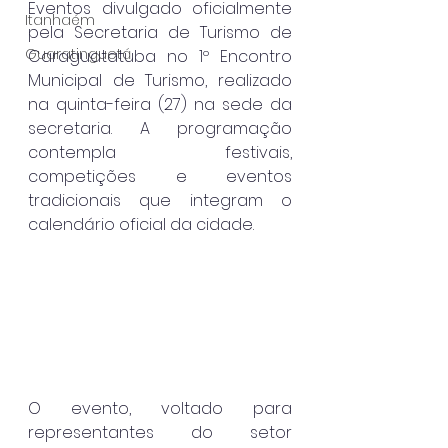
Eventos divulgado oficialmente 
Itanhaém
pela Secretaria de Turismo de 
Guaratinguetá
Caraguatatuba no 1º Encontro 
Municipal de Turismo, realizado 
na quinta-feira (27) na sede da 
secretaria. A programação 
contempla festivais, 
competições e eventos 
tradicionais que integram o 
calendário oficial da cidade.
O evento, voltado para 
representantes do setor 