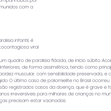
companhados por 
 munidos com a 
alisia infantil, é 
ocontagiosa viral 
um quadro de paralisia flácida, de início súbito. A
nferiores, de forma assimétrica, tendo como princi
lacidez muscular, com sensibilidade preservada, e a
do. O último caso de poliomielite no Brasil ocorreu
são registrados casos da doença, que é grave e fo
nos irreversíveis para milhares de crianças no mun
nças precisam estar vacinadas.