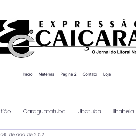
Início
Matérias
Pagina 2
Contato
Loja
tião
Caraguatatuba
Ubatuba
Ilhabela
ao
10 de ago. de 2022
Guaratinguetá