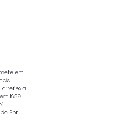
comete em
pais
 arreflexia
 em 1989
i
do. Por