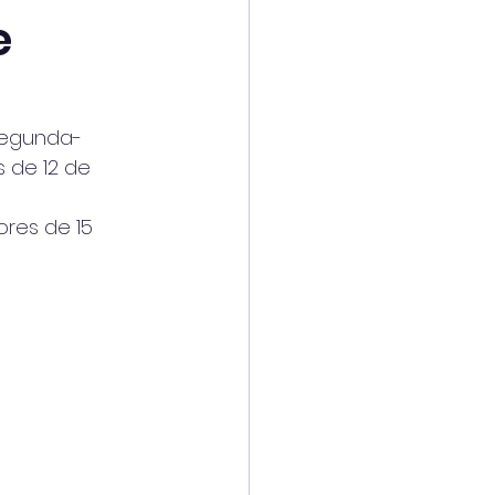
e
 segunda-
 de 12 de
ores de 15