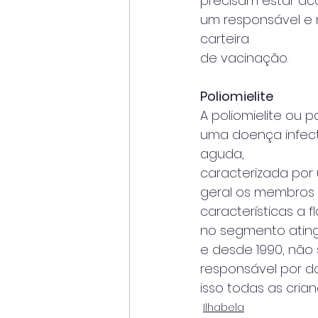
precisam estar a
um responsável e
carteira
de vacinação.
Poliomielite
A poliomielite ou par
uma doença infect
aguda,
caracterizada por 
geral os membros i
características a f
no segmento atingi
e desde 1990, não 
responsável por da
isso todas as cria
Ilhabela