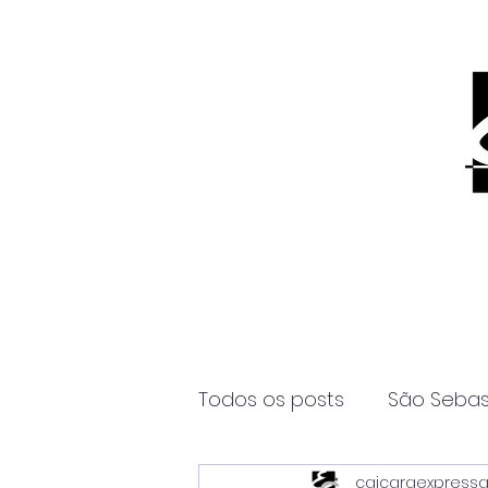
Todos os posts
São Sebas
caicaraexpress
Página2
Itanhaém