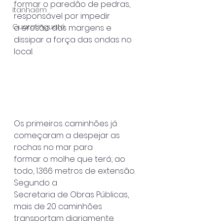
formar o paredão de pedras, 
Itanhaém
responsável por impedir
Guaratinguetá
a erosão das margens e 
dissipar a força das ondas no 
local.
Os primeiros caminhões já 
começaram a despejar as 
rochas no mar para
formar o molhe que terá, ao 
todo, 1.366 metros de extensão. 
Segundo a
Secretaria de Obras Públicas, 
mais de 20 caminhões 
transportam diariamente