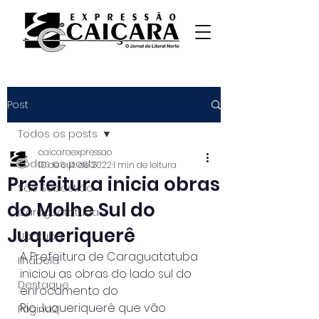
Post
Todos os posts
caicaraexpressao
Todos os posts
10 de out. de 2022
1 min de leitura
Prefeitura inicia obras
São Sebastião
do Molhe Sul do
Caraguatatuba
Juqueriquerê
Ubatuba
A Prefeitura de Caraguatatuba 
Ilhabela
iniciou as obras do lado sul do 
Destaque
enrocamento do
Rio Juqueriquerê que vão 
Página2