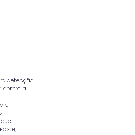
ara detecção 
o contra a 
a e 
s 
 que
idade, 