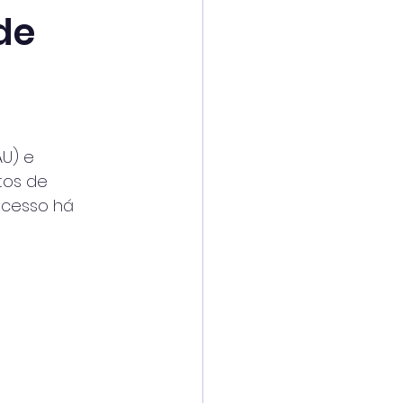
de
AU) e
tos de
 acesso há