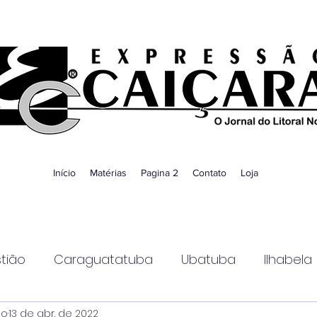
Início
Matérias
Pagina 2
Contato
Loja
tião
Caraguatatuba
Ubatuba
Ilhabela
ao
13 de abr. de 2022
Guaratinguetá