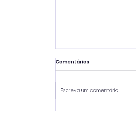
Comentários
Escreva um comentário
Tarcísio escolhe São
Sebastião para primeira
agenda pública após
oficialização da