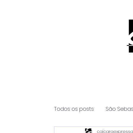
Todos os posts
São Sebas
caicaraexpress
Página2
Itanhaém