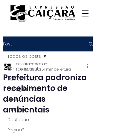
Post
Todos os posts
caicaraexpressao
Todos os posts
1 de set. de 2025
1 min de leitura
Prefeitura padroniza
São Sebastião
recebimento de
Caraguatatuba
denúncias
Ubatuba
ambientais
Ilhabela
Destaque
Página2