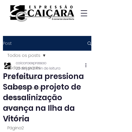
Post
Todos os posts
caicaraexpressao
Todos os posts
22 de jan.
2 min de leitura
Prefeitura pressiona
São Sebastião
Sabesp e projeto de
Caraguatatuba
dessalinização
Ubatuba
avança na Ilha da
Ilhabela
Vitória
Destaque
Página2