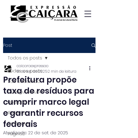
Post
Todos os posts
caicaraexpressao
Todos os posts
18 de set. de 2025
2 min de leitura
Prefeitura propõe
São Sebastião
taxa de resíduos para
Caraguatatuba
cumprir marco legal
Ubatuba
e garantir recursos
Ilhabela
federais
Destaque
Atualizado:
22 de set. de 2025
Página2