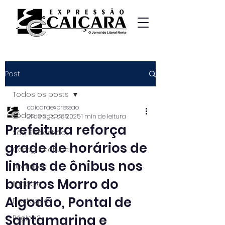
Post
Todos os posts
caicaraexpressao
Todos os posts
21 de ago. de 2025
1 min de leitura
Prefeitura reforça
São Sebastião
grade de horários de
Caraguatatuba
linhas de ônibus nos
Ubatuba
bairros Morro do
Ilhabela
Algodão, Pontal de
Destaque
Santamarina e
Página2