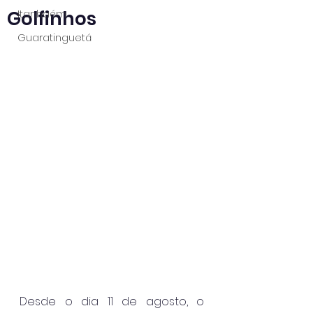
Golfinhos
Itanhaém
Guaratinguetá
Desde o dia 11 de agosto, o 