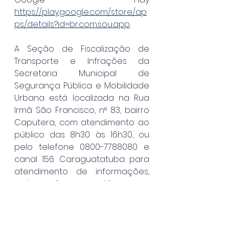
https://play.google.com/store/ap
ps/details?id=br.com.sou.app
.
A Seção de Fiscalização de 
Transporte e Infrações da 
Secretaria Municipal de 
Segurança Pública e Mobilidade 
Urbana está localizada na Rua 
Irmã São Francisco, n° 83, bairro 
Caputera, com atendimento ao 
público das 8h30 às 16h30, ou 
pelo telefone 0800-7788080 e 
canal 156 Caraguatatuba para 
atendimento de informações, 
reclamações e sugestões.
Caraguatatuba