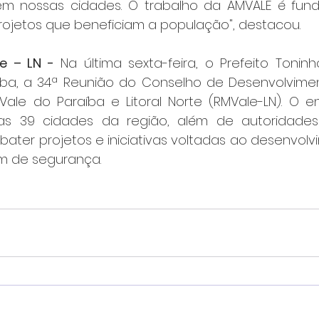
cem nossas cidades. O trabalho da AMVALE é fun
jetos que beneficiam a população", destacou. 
e – LN -
 Na última sexta-feira, o Prefeito Toninho
ba, a 34ª Reunião do Conselho de Desenvolvimen
Vale do Paraíba e Litoral Norte (RMVale-LN). O en
as 39 cidades da região, além de autoridades 
bater projetos e iniciativas voltadas ao desenvolv
ém de segurança.