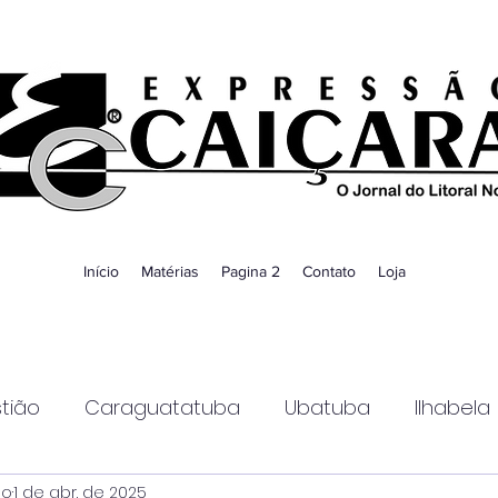
Início
Matérias
Pagina 2
Contato
Loja
tião
Caraguatatuba
Ubatuba
Ilhabela
ao
1 de abr. de 2025
Guaratinguetá