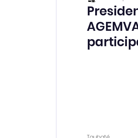
Preside
AGEMVAL
partici
Taubaté.