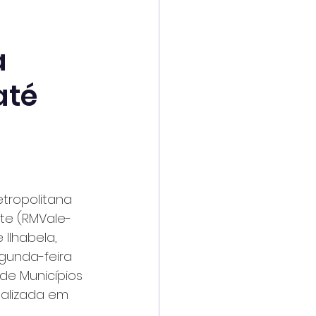
a
até
tropolitana 
rte (RMVale-
 Ilhabela, 
gunda-feira 
de Municípios 
ealizada em 