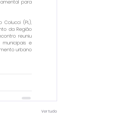
damental para 
 Colucci (PL), 
to da Região 
contro reuniu 
municipais e 
imento urbano 
Ver tudo