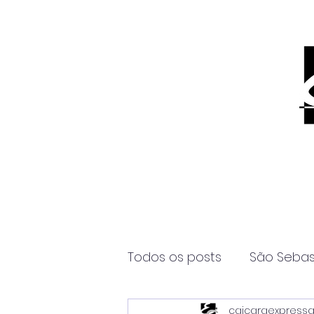
Todos os posts
São Sebas
caicaraexpress
Página2
Itanhaém