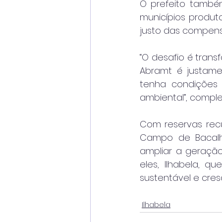
O prefeito també
municípios produt
justo das compens
“O desafio é trans
Abramt é justame
tenha condições d
ambiental”, comple
Com reservas recup
Campo de Bacalh
ampliar a geração
eles, Ilhabela, 
sustentável e cre
Ilhabela