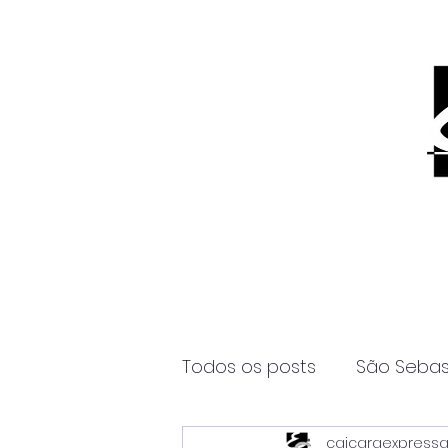
Todos os posts
São Sebas
caicaraexpress
Página2
Itanhaém