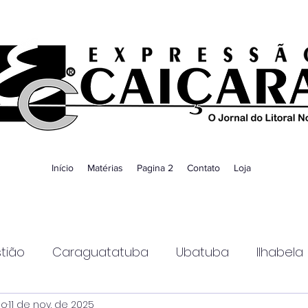
Início
Matérias
Pagina 2
Contato
Loja
tião
Caraguatatuba
Ubatuba
Ilhabela
ao
11 de nov. de 2025
Guaratinguetá