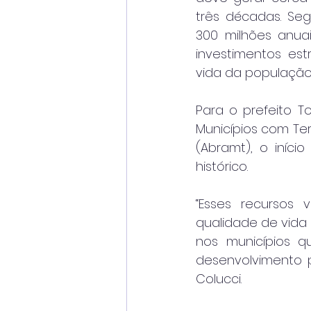
três décadas. Seg
300 milhões anuai
investimentos est
vida da população
Para o prefeito T
Municípios com Ter
(Abramt), o iníc
histórico.
“Esses recursos 
qualidade de vida 
nos municípios q
desenvolvimento p
Colucci.