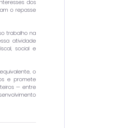
teresses dos 
tam o repasse 
o trabalho na 
sa atividade 
cal, social e 
quivalente, o 
s e promete 
eiros — entre 
envolvimento 