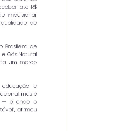
eceber até R$ 
 impulsionar 
 qualidade de 
Brasileira de 
 e Gás Natural 
nta um marco 
, educação e 
cional, mas é 
s — é onde o 
vel”, afirmou 