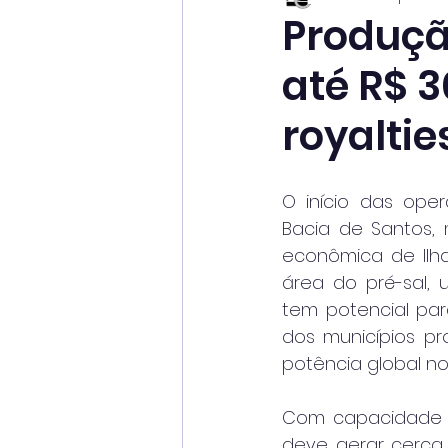
Produçã
até R$ 
royaltie
O início das ope
Bacia de Santos, 
econômica de Ilha
área do pré-sal, 
tem potencial para
dos municípios pr
potência global no
Com capacidade pa
deve gerar cerca 