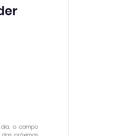
der
 dia, o campo 
 das próximas 