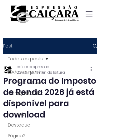
Post
Todos os posts
caicaraexpressao
Todos os posts
23 de mar.
1 min de leitura
Programa do Imposto
São Sebastião
de Renda 2026 já está
Caraguatatuba
disponível para
Ubatuba
download
Ilhabela
Destaque
Página2