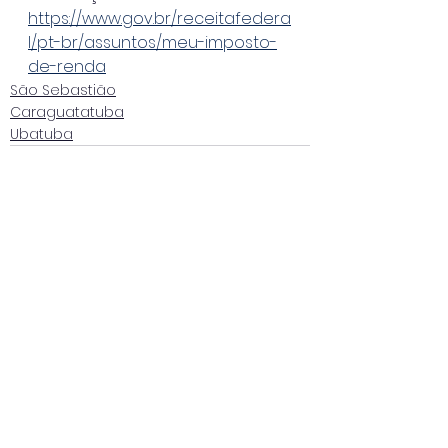
https://www.gov.br/receitafedera
l/pt-br/assuntos/meu-imposto-
de-renda
São Sebastião
Caraguatatuba
Ubatuba
Ver tudo
Posts recentes