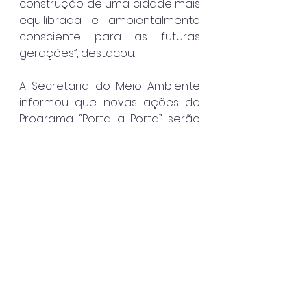
construção de uma cidade mais 
equilibrada e ambientalmente 
consciente para as futuras 
gerações”, destacou.
A Secretaria do Meio Ambiente 
informou que novas ações do 
Programa “Porta a Porta” serão 
realizadas em escolas, projetos 
sociais e bairros do município. O 
cronograma das próximas 
atividades deverá ser divulgado 
em breve.
São Sebastião
Destaque