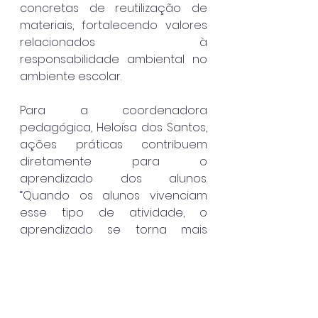
concretas de reutilização de 
materiais, fortalecendo valores 
relacionados à 
responsabilidade ambiental no 
ambiente escolar.
Para a coordenadora 
pedagógica, Heloísa dos Santos, 
ações práticas contribuem 
diretamente para o 
aprendizado dos alunos. 
“Quando os alunos vivenciam 
esse tipo de atividade, o 
aprendizado se torna mais 
significativo. É uma oportunidade 
de desenvolver consciência 
ambiental, criatividade e senso 
de responsabilidade a partir de 
uma experiência concreta, 