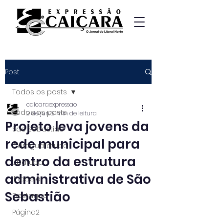
Post
Todos os posts
caicaraexpressao
Todos os posts
2 de jun.
2 min de leitura
Projeto leva jovens da
São Sebastião
rede municipal para
Caraguatatuba
dentro da estrutura
Ubatuba
administrativa de São
Ilhabela
Sebastião
Destaque
Página2