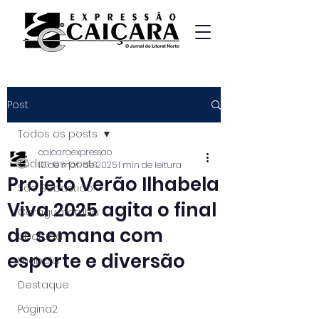
Post
Todos os posts
caicaraexpressao
Todos os posts
10 de mar. de 2025
1 min de leitura
Projeto Verão Ilhabela
São Sebastião
Viva 2025 agita o final
Caraguatatuba
de semana com
Ubatuba
esporte e diversão
Ilhabela
Destaque
Página2