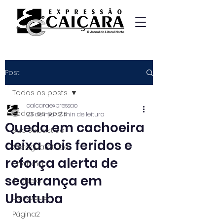
Post
Todos os posts
caicaraexpressao
Todos os posts
23 de mar.
2 min de leitura
Queda em cachoeira
São Sebastião
deixa dois feridos e
Caraguatatuba
reforça alerta de
Ubatuba
segurança em
Ilhabela
Ubatuba
Destaque
Página2