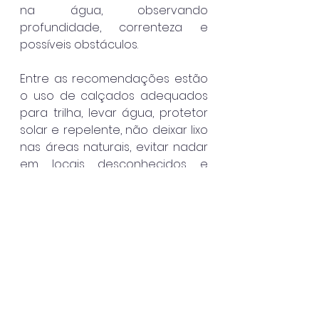
na água, observando 
profundidade, correnteza e 
possíveis obstáculos.
Entre as recomendações estão 
o uso de calçados adequados 
para trilha, levar água, protetor 
solar e repelente, não deixar lixo 
nas áreas naturais, evitar nadar 
em locais desconhecidos e 
respeitar sinalizações, 
moradores e comunidades 
locais. Também é indicado evitar 
áreas de difícil acesso e ter 
cautela ao tirar fotos em pontos 
elevados ou escorregadios.
Ubatuba
Destaque